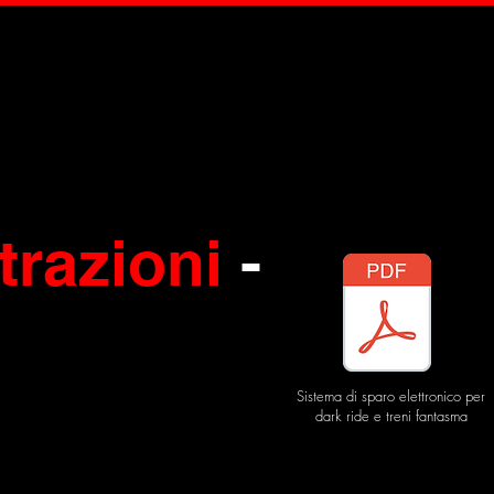
trazioni
-
Sistema di sparo elettronico per
dark ride e treni fantasma