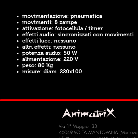
movimentazione
: pneumatica
movimenti
: 8 zampe
attivazione
: fotocellula / timer
effetti audio
: sincronizzati con movimenti
effetti luce:
nessuno
altri effetti
: nessuno
potenza audio
: 50 W
alimentazione
: 220 V
peso
: 80 Kg
mis
ure
: diam. 220x100
Via 1° Maggio, 33
46049 VOLTA MANTOVANA (Mantova) -