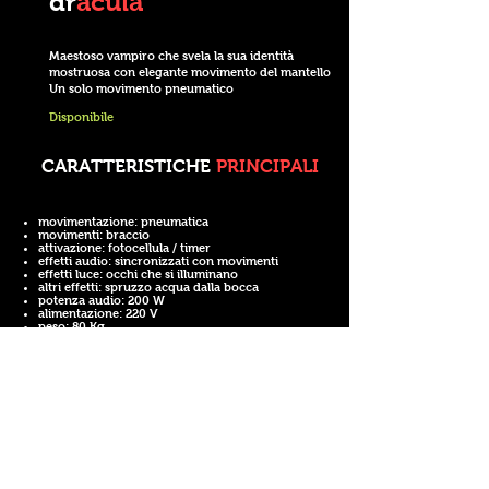
dr
acula
Maestoso vampiro che svela la sua identità
mostruosa con elegante movimento del mantello
Un solo movimento pneumatico
Disponibile
CARATTERISTICHE
PRINCIPALI
movimentazione
: pneumatica
movimenti
: braccio
attivazione
: fotocellula / timer
effetti audio
: sincronizzati con movimenti
effetti luce:
occhi che si illuminano
altri effetti
: spruzzo acqua dalla bocca
potenza audio
: 200 W
alimentazione
: 220 V
peso
: 80 Kg
mis
ure
: 270x100x100